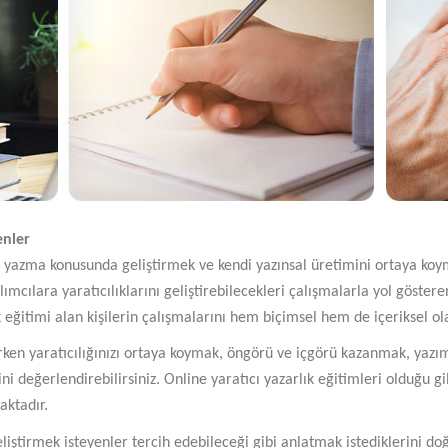
enler
in yazma konusunda geliştirmek ve kendi yazınsal üretimini ortaya koyma
mcılara yaratıcılıklarını geliştirebilecekleri çalışmalarla yol gösteren
k eğitimi alan kişilerin çalışmalarını hem biçimsel hem de içeriksel o
en yaratıcılığınızı ortaya koymak, öngörü ve içgörü kazanmak, yazım 
ini değerlendirebilirsiniz. Online yaratıcı yazarlık eğitimleri olduğu g
aktadır.
eliştirmek isteyenler tercih edebileceği gibi anlatmak istediklerini do