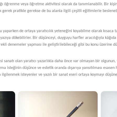
ğı öğrenme veya öğretme aktivitesi olarak da tanımlanabilir. Bir kişi
 gerek pratikle gerekse de bu alanla ilgili çeşitli eğitimlerle beslenebi
yaparken de ortaya yaratıcılık yeteneğini koyabilme olarak kısaca tan
e yazıya dökebilirler. Bir düşünceyi, duyguyu harfler aracılığıyla kâğı
 sürekli denemeler yapması ile geliştirilebileceği gibi bu konu üzerine 
i sanatı olan yaratıcı yazarlıkla daha önce var olmayan bir olgunun, v
azma isteğinin düşünce ve estetik oranda dışarıya yansıtılması esase
a ilgilenmek isteyenler ve yazılı bir sanat eseri ortaya koymayı düşüne