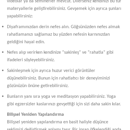
videolar ya da seminerler mevcut. Dilerseniz kendinizi bu tür
materyallerle geliştirebilirsiniz. Gevşemek için ayrıca şunları
yapabilirsiniz:
Diyaframınızdan derin nefes alın. Göğsünüzden nefes almak
rahatlamanızı sağlamaz bu yüzden nefesin karnınızdan
geldiğini hayal edin.
Nefes alıp verirken kendinize “sakinleş” ve “rahatla” gibi
ifadeleri söyleyebilirsiniz.
Sakinleşmek için ayrıca huzur verici görüntüler
düşünebilirsiniz. Bunun için rahatlatıcı bir deneyiminizi
gözünüzün önüne getirebilirsiniz.
Bunların yanı sıra yoga ve meditasyon yapabilirsiniz. Yoga
gibi egzersizler kaslarınızı gevşettiği için sizi daha sakin kılar.
Bilişsel Yeniden Yapılandırma
Bilişsel yeniden yapılandırma en basit haliyle düşünce
şeklimizi değiştirmek anlamı taşır. Bir insan öfkelendiği anda