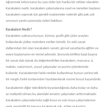
öğrenmek istiyorsanız bu yazı sizler için harika bir rehber olacaktır.
Karakalem nedir, karakalem çalışmalarına nasıl ve nereden başlanır,
karakalem yapmak için gerekli malzemeler nelerdir gibi pek çok
sorunun yanıtı yazımızda sizleri bekliyor.
Karakalem Nedir?
Karakalem yalnızca kurşun, kömür, grafit gibi çizim araçları
kullanılarak çizilen resimlere verilen isimdir. En eski sanat
dallarından biri olan karakalem sanatı, görsel sanatlarda eğitim ve
esere başlamanın en temel adımıdır. Bununla birlikte başlı başına
bir sanat dalı olarak da değerlendirilen karakalem; manzara, iç
mekân, natürmort, soyut çalışmalar ve portre çizimlerinde
kullanılır. Karakalemde farklı renkler kullanılmaz bunun yerine tek
bir rengin farklı tonlarından faydalanılarak resme boyut kazandırılır.
Karakalemin diğer tekniklerle kıyaslandığında daha kolay ve daha
az maliyetli olması bu alandaki amatör çalışmaları arttırmaktadır.
Karakalem çalışmalarında yağlı boya ve sulu boya çalışmalarının
renk zenginliği bir kenara bırakılarak ışık, gölge ve kontür