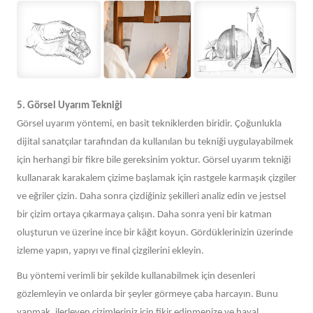
5. Görsel Uyarım Tekniği
Görsel uyarım yöntemi, en basit tekniklerden biridir. Çoğunlukla
dijital sanatçılar tarafından da kullanılan bu tekniği uygulayabilmek
için herhangi bir fikre bile gereksinim yoktur. Görsel uyarım tekniği
kullanarak karakalem çizime başlamak için rastgele karmaşık çizgiler
ve eğriler çizin. Daha sonra çizdiğiniz şekilleri analiz edin ve jestsel
bir çizim ortaya çıkarmaya çalışın. Daha sonra yeni bir katman
oluşturun ve üzerine ince bir kâğıt koyun. Gördüklerinizin üzerinde
izleme yapın, yapıyı ve final çizgilerini ekleyin.
Bu yöntemi verimli bir şekilde kullanabilmek için desenleri
gözlemleyin ve onlarda bir şeyler görmeye çaba harcayın. Bunu
yapmak, ilerleyen çizimleriniz için fikir edinmenize ve hayal