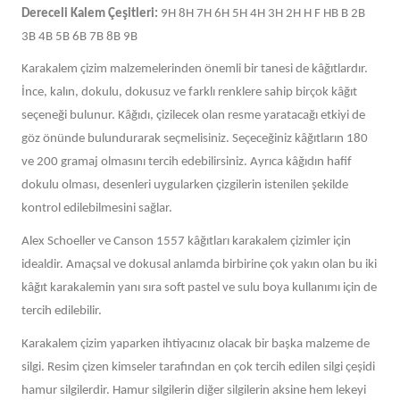
Dereceli Kalem Çeşitleri:
9H 8H 7H 6H 5H 4H 3H 2H H F HB B 2B
3B 4B 5B 6B 7B 8B 9B
Karakalem çizim malzemelerinden önemli bir tanesi de kâğıtlardır.
İnce, kalın, dokulu, dokusuz ve farklı renklere sahip birçok kâğıt
seçeneği bulunur. Kâğıdı, çizilecek olan resme yaratacağı etkiyi de
göz önünde bulundurarak seçmelisiniz. Seçeceğiniz kâğıtların 180
ve 200 gramaj olmasını tercih edebilirsiniz. Ayrıca kâğıdın hafif
dokulu olması, desenleri uygularken çizgilerin istenilen şekilde
kontrol edilebilmesini sağlar.
Alex Schoeller ve Canson 1557 kâğıtları karakalem çizimler için
idealdir. Amaçsal ve dokusal anlamda birbirine çok yakın olan bu iki
kâğıt karakalemin yanı sıra soft pastel ve sulu boya kullanımı için de
tercih edilebilir.
Karakalem çizim yaparken ihtiyacınız olacak bir başka malzeme de
silgi. Resim çizen kimseler tarafından en çok tercih edilen silgi çeşidi
hamur silgilerdir. Hamur silgilerin diğer silgilerin aksine hem lekeyi