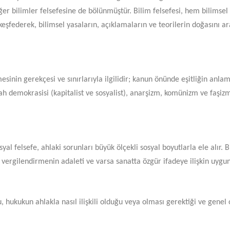
diğer bilimler felsefesine de bölünmüştür. Bilim felsefesi, hem bilimse
keşfederek, bilimsel yasaların, açıklamaların ve teorilerin doğasını ara
sinin gerekçesi ve sınırlarıyla ilgilidir; kanun önünde eşitliğin anla
fah demokrasisi (kapitalist ve sosyalist), anarşizm, komünizm ve faşizm
osyal felsefe, ahlaki sorunları büyük ölçekli sosyal boyutlarla ele alır
, vergilendirmenin adaleti ve varsa sanatta özgür ifadeye ilişkin uygun
 hukukun ahlakla nasıl ilişkili olduğu veya olması gerektiği ve genel o