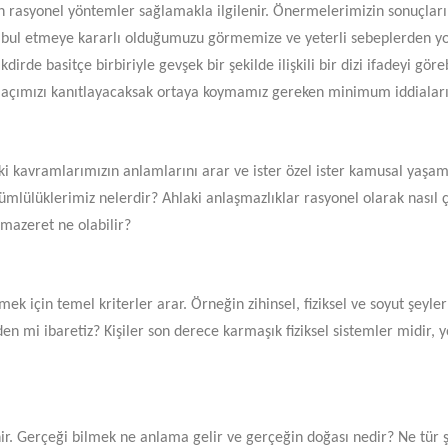
in rasyonel yöntemler sağlamakla ilgilenir. Önermelerimizin sonuçlarım
kabul etmeye kararlı olduğumuzu görmemize ve yeterli sebeplerden 
dirde basitçe birbiriyle gevşek bir şekilde ilişkili bir dizi ifadeyi g
 açımızı kanıtlayacaksak ortaya koymamız gereken minimum iddialar
ki kavramlarımızın anlamlarını arar ve ister özel ister kamusal yaşam
kümlülüklerimiz nelerdir? Ahlaki anlaşmazlıklar rasyonel olarak nasıl 
 mazeret ne olabilir?
ek için temel kriterler arar. Örneğin zihinsel, fiziksel ve soyut şeyler 
 mi ibaretiz? Kişiler son derece karmaşık fiziksel sistemler midir, y
enir. Gerçeği bilmek ne anlama gelir ve gerçeğin doğası nedir? Ne tür ş