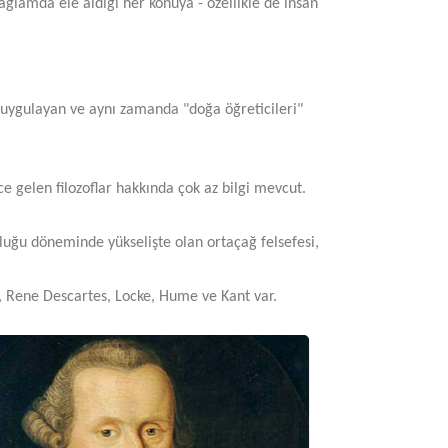
bağlamda ele aldığı her konuya - özellikle de insan
i" uygulayan ve aynı zamanda "doğa öğreticileri"
e gelen filozoflar hakkında çok az bilgi mevcut.
rluğu döneminde yükselişte olan ortaçağ felsefesi,
, Rene Descartes, Locke, Hume ve Kant var.