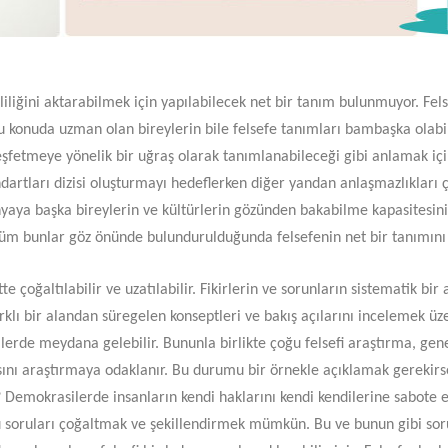
şitliliğini aktarabilmek için yapılabilecek net bir tanım bulunmuyor. F
u konuda uzman olan bireylerin bile felsefe tanımları bambaşka olabili
etmeye yönelik bir uğraş olarak tanımlanabileceği gibi anlamak için
standartları dizisi oluşturmayı hedeflerken diğer yandan anlaşmazlıkla
nyaya başka bireylerin ve kültürlerin gözünden bakabilme kapasitesini a
. Tüm bunlar göz önünde bulundurulduğunda felsefenin net bir tanımını 
e çoğaltılabilir ve uzatılabilir. Fikirlerin ve sorunların sistematik bir 
lı bir alandan süregelen konseptleri ve bakış açılarını incelemek üzere 
lerde meydana gelebilir. Bununla birlikte çoğu felsefi araştırma, genel
antısını araştırmaya odaklanır. Bu durumu bir örnekle açıklamak gereki
 Demokrasilerde insanların kendi haklarını kendi kendilerine sabote e
 soruları çoğaltmak ve şekillendirmek mümkün. Bu ve bunun gibi sorul