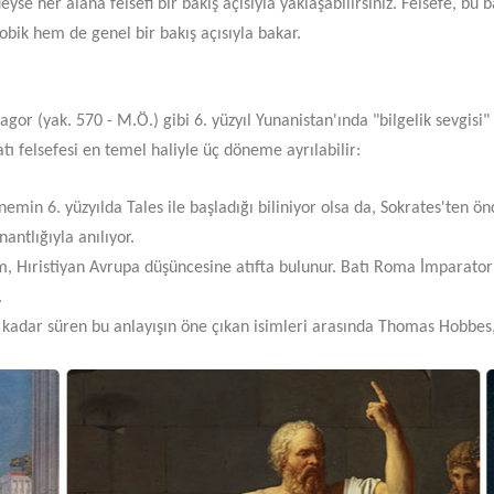
yse her alana felsefi bir bakış açısıyla yaklaşabilirsiniz. Felsefe, bu 
obik hem de genel bir bakış açısıyla bakar.
sagor (yak. 570 - M.Ö.) gibi 6. yüzyıl Yunanistan'ında "bilgelik sevgis
tı felsefesi en temel haliyle üç döneme ayrılabilir:
n 6. yüzyılda Tales ile başladığı biliniyor olsa da, Sokrates'ten önc
ntlığıyla anılıyor.
nem, Hıristiyan Avrupa düşüncesine atıfta bulunur. Batı Roma İmparato
.
 kadar süren bu anlayışın öne çıkan isimleri arasında Thomas Hobbes