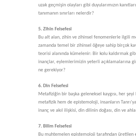
uzak geçmişin olayları gibi duyularımızın kanıtlar
tanımanın sınırları nelerdir?
5. Zihin Felsefesi
Bu alt alan, zihin ve zihinsel fenomenlerle ilgili met
zamanda temel bir zihinsel öğeye sahip birçok kavra
teorisi alanında kümelenir: Bir kolu kaldırmak gibi
inançlar, eylemlerimizin yeterli açıklamalarına gi
ne gerekiyor?
​​​​​​​6. Din Felsefesi
Metafiziğin bir başka geleneksel kaygısı, her şey
metafizik hem de epistemoloji, insanların Tanrı'ya
inanç ve akıl ilişkisi, din dilinin doğası, din ve ahl
​​​​​​​7. Bilim Felsefesi
Bu muhtemelen epistemoloji tarafından üretilen en b