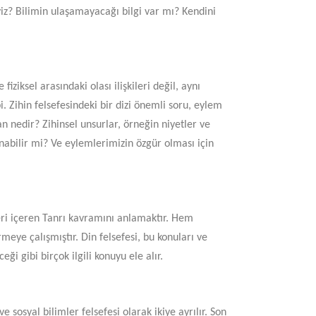
yiz? Bilimin ulaşamayacağı bilgi var mı? Kendini
fiziksel arasındaki olası ilişkileri değil, aynı
. Zihin felsefesindeki bir dizi önemli soru, eylem
an nedir? Zihinsel unsurlar, örneğin niyetler ve
anabilir mi? Ve eylemlerimizin özgür olması için
leri içeren Tanrı kavramını anlamaktır. Hem
eye çalışmıştır. Din felsefesi, bu konuları ve
eği gibi birçok ilgili konuyu ele alır.
 sosyal bilimler felsefesi olarak ikiye ayrılır. Son