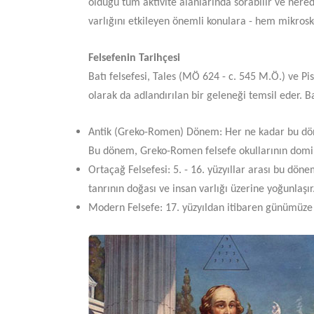
olduğu tüm aktivite alanlarında sorabilir ve nerede
varlığını etkileyen önemli konulara - hem mikrosk
Felsefenin Tarihçesi
Batı felsefesi, Tales (MÖ 624 - c. 545 M.Ö.) ve Pi
olarak da adlandırılan bir geleneği temsil eder. Ba
Antik (Greko-Romen) Dönem: Her ne kadar bu dönemi
Bu dönem, Greko-Romen felsefe okullarının domina
Ortaçağ Felsefesi: 5. - 16. yüzyıllar arası bu dö
tanrının doğası ve insan varlığı üzerine yoğunlaşır
Modern Felsefe: 17. yüzyıldan itibaren günümüze