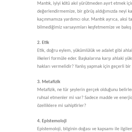
Mantık, iyiyi kötü akıl yürütmeden ayırt etmek iç
değerlendirmemize, bir görüş aldığımızda neyi 
kaçınmamıza yardımcı olur. Mantık ayrıca, aksi tak
bilmediğimiz varsayımları keşfetmemize ve bakış
2. Etik
Etik, doğru eylem, yükümlülük ve adalet gibi ahla
ilkeleri formüle eder. Başkalarına karşı ahlaki yü
hakları vermelidir? Yanlış yapmak için geçerli bir
3. Metafizik
Metafizik, ne tür şeylerin gerçek olduğunu belirlem
ruhsal etmenler mi var? Sadece madde ve enerjiden
özelliklere mi sahiptirler?
4. Epistemoloji
Epistemoloji, bilginin doğası ve kapsamı ile ilgil