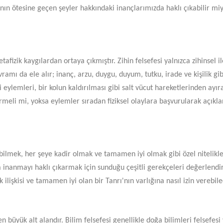
ının ötesine geçen şeyler hakkındaki inançlarımızda haklı çıkabilir mi
afizik kaygılardan ortaya çıkmıştır. Zihin felsefesi yalnızca zihinsel ile 
mı da ele alır; inanç, arzu, duygu, duyum, tutku, irade ve kişilik gibi
 eylemleri, bir kolun kaldırılması gibi salt vücut hareketlerinden ayır
rmeli mi, yoksa eylemler sıradan fiziksel olaylara başvurularak açıkl
i bilmek, her şeye kadir olmak ve tamamen iyi olmak gibi özel nitelik
 inanmayı haklı çıkarmak için sunduğu çeşitli gerekçeleri değerlendirm
ak ilişkisi ve tamamen iyi olan bir Tanrı'nın varlığına nasıl izin verebilec
üyük alt alandır. Bilim felsefesi genellikle doğa bilimleri felsefesi ve