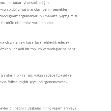
ızı ne kadar iyi desteklediğini
yoksun olduğumuz inançları benimsemekten
örebileceğimiz argümanları bulmamıza, yaptığımızı
ı formüle etmemize yardımcı olur.
da olsun, ahlaki kararlara rehberlik edecek
çözülebilir? Adil bir toplum vatandaşlarına hangi
(sayılar gibi) var mı, yoksa sadece fiziksel ve
oksa fiziksel hiçbir şeye indirgenemeyecek
eyler bilinebilir? Başkalarının iç yaşamları veya