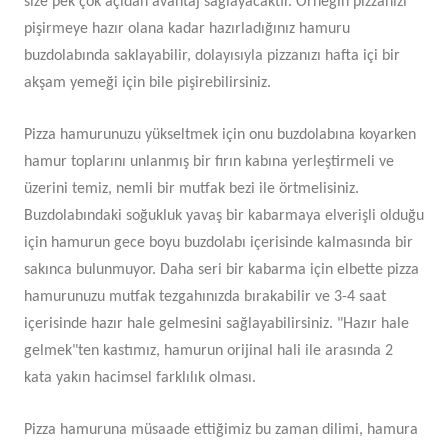
size pek çok açıdan avantaj sağlayacaktır. Örneğin pizzanızı
pişirmeye hazır olana kadar hazırladığınız hamuru
buzdolabında saklayabilir, dolayısıyla pizzanızı hafta içi bir
akşam yemeği için bile pişirebilirsiniz.
Pizza hamurunuzu yükseltmek için onu buzdolabına koyarken
hamur toplarını unlanmış bir fırın kabına yerleştirmeli ve
üzerini temiz, nemli bir mutfak bezi ile örtmelisiniz.
Buzdolabındaki soğukluk yavaş bir kabarmaya elverişli olduğu
için hamurun gece boyu buzdolabı içerisinde kalmasında bir
sakınca bulunmuyor. Daha seri bir kabarma için elbette pizza
hamurunuzu mutfak tezgahınızda bırakabilir ve 3-4 saat
içerisinde hazır hale gelmesini sağlayabilirsiniz. "Hazır hale
gelmek"ten kastımız, hamurun orijinal hali ile arasında 2
kata yakın hacimsel farklılık olması.
Pizza hamuruna müsaade ettiğimiz bu zaman dilimi, hamura