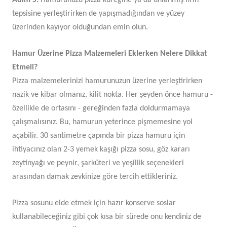
Adım 5:
Hamurunuzu pizza küreğine ya da unlanmış fırın
tepsisine yerleştirirken de yapışmadığından ve yüzey
üzerinden kayıyor olduğundan emin olun.
Hamur Üzerine Pizza Malzemeleri Eklerken Nelere Dikkat
Etmeli?
Pizza malzemelerinizi hamurunuzun üzerine yerleştirirken
nazik ve kibar olmanız, kilit nokta. Her şeyden önce hamuru -
özellikle de ortasını - gereğinden fazla doldurmamaya
çalışmalısınız. Bu, hamurun yeterince pişmemesine yol
açabilir. 30 santimetre çapında bir pizza hamuru için
ihtiyacınız olan 2-3 yemek kaşığı pizza sosu, göz kararı
zeytinyağı ve peynir, şarküteri ve yeşillik seçenekleri
arasından damak zevkinize göre tercih ettikleriniz.
Pizza sosunu elde etmek için hazır konserve soslar
kullanabileceğiniz gibi çok kısa bir sürede onu kendiniz de