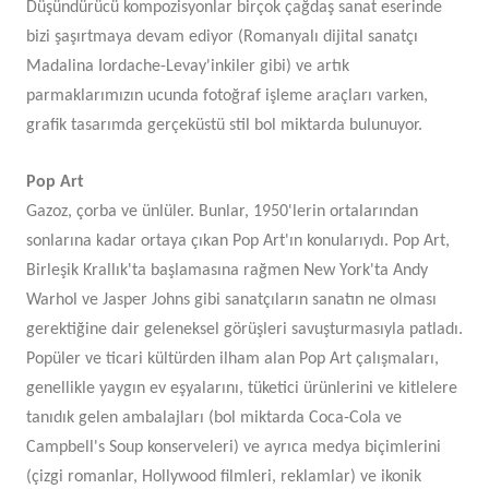
Düşündürücü kompozisyonlar birçok çağdaş sanat eserinde
bizi şaşırtmaya devam ediyor (Romanyalı dijital sanatçı
Madalina Iordache-Levay'inkiler gibi) ve artık
parmaklarımızın ucunda fotoğraf işleme araçları varken,
grafik tasarımda gerçeküstü stil bol miktarda bulunuyor.
Pop Art
Gazoz, çorba ve ünlüler. Bunlar, 1950'lerin ortalarından
sonlarına kadar ortaya çıkan Pop Art'ın konularıydı. Pop Art,
Birleşik Krallık'ta başlamasına rağmen New York'ta Andy
Warhol ve Jasper Johns gibi sanatçıların sanatın ne olması
gerektiğine dair geleneksel görüşleri savuşturmasıyla patladı.
Popüler ve ticari kültürden ilham alan Pop Art çalışmaları,
genellikle yaygın ev eşyalarını, tüketici ürünlerini ve kitlelere
tanıdık gelen ambalajları (bol miktarda Coca-Cola ve
Campbell's Soup konserveleri) ve ayrıca medya biçimlerini
(çizgi romanlar, Hollywood filmleri, reklamlar) ve ikonik