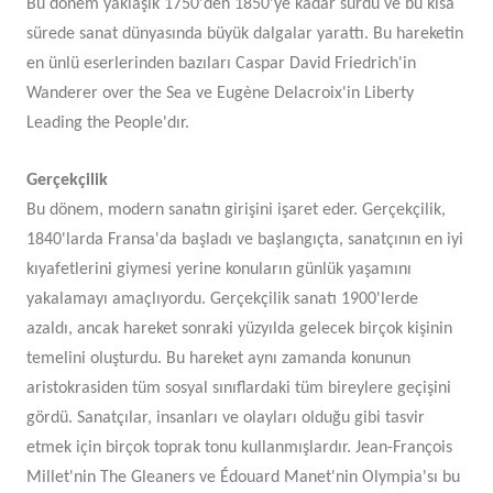
Bu dönem yaklaşık 1750'den 1850'ye kadar sürdü ve bu kısa
sürede sanat dünyasında büyük dalgalar yarattı. Bu hareketin
en ünlü eserlerinden bazıları Caspar David Friedrich'in
Wanderer over the Sea ve Eugène Delacroix'in Liberty
Leading the People'dır.
Gerçekçilik
Bu dönem, modern sanatın girişini işaret eder. Gerçekçilik,
1840'larda Fransa'da başladı ve başlangıçta, sanatçının en iyi
kıyafetlerini giymesi yerine konuların günlük yaşamını
yakalamayı amaçlıyordu. Gerçekçilik sanatı 1900'lerde
azaldı, ancak hareket sonraki yüzyılda gelecek birçok kişinin
temelini oluşturdu. Bu hareket aynı zamanda konunun
aristokrasiden tüm sosyal sınıflardaki tüm bireylere geçişini
gördü. Sanatçılar, insanları ve olayları olduğu gibi tasvir
etmek için birçok toprak tonu kullanmışlardır. Jean-François
Millet'nin The Gleaners ve Édouard Manet'nin Olympia'sı bu