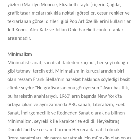
yüzleri (Marilyn Monroe, Elizabeth Taylor) içerir. Çağdaş
grafik tasarımcıları sıklıkla noktalı görseller, cesur renkler ve
tekrarlanan görsel dizileri gibi Pop Art özelliklerini kullanırlar.
Jeff Koons, Alex Katz ve Julian Opie hareketi canlı tutanlar
arasındadır.
Minimalizm
Minimalist sanat, sanatsal ifadeden kaçındı, her şeyi olduğu
gibi tutmayı tercih etti. Minimalizm'in kurucularından biri
olan ressam Frank Stella'nın hareket hakkında söylediği basit
cümle şuydu: "Ne görüyorsan onu görüyorsun." Aşırı basitlik,
bu hareketin anahtarıydı. 1960'ların başında New York'ta
ortaya çıkan ve aynı zamanda ABC sanatı, Literalizm, Edebi
Sanat, İndirgemecilik ve Reddeden Sanat olarak da bilinen
Minimalizm, seyreklik ile karakterize edildi. Heykeltıraş
Donald Judd ve ressam Carmen Herrera da dahil olmak
üzere sanatçıları, bir parça yaratmak için mümkün olan en az