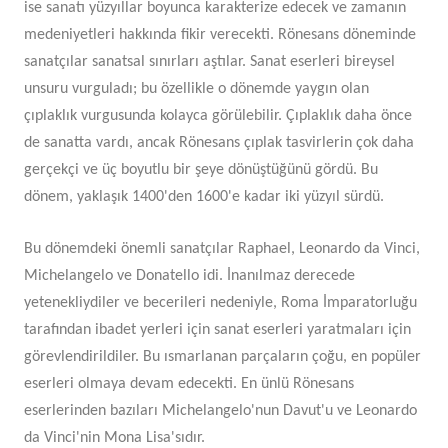
ise sanatı yüzyıllar boyunca karakterize edecek ve zamanın
medeniyetleri hakkında fikir verecekti. Rönesans döneminde
sanatçılar sanatsal sınırları aştılar. Sanat eserleri bireysel
unsuru vurguladı; bu özellikle o dönemde yaygın olan
çıplaklık vurgusunda kolayca görülebilir. Çıplaklık daha önce
de sanatta vardı, ancak Rönesans çıplak tasvirlerin çok daha
gerçekçi ve üç boyutlu bir şeye dönüştüğünü gördü. Bu
dönem, yaklaşık 1400'den 1600'e kadar iki yüzyıl sürdü.
Bu dönemdeki önemli sanatçılar Raphael, Leonardo da Vinci,
Michelangelo ve Donatello idi. İnanılmaz derecede
yetenekliydiler ve becerileri nedeniyle, Roma İmparatorluğu
tarafından ibadet yerleri için sanat eserleri yaratmaları için
görevlendirildiler. Bu ısmarlanan parçaların çoğu, en popüler
eserleri olmaya devam edecekti. En ünlü Rönesans
eserlerinden bazıları Michelangelo'nun Davut'u ve Leonardo
da Vinci'nin Mona Lisa'sıdır.