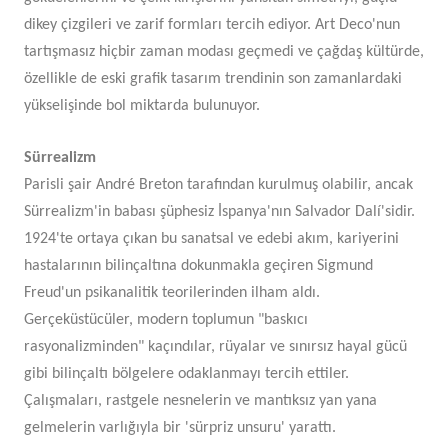
dikey çizgileri ve zarif formları tercih ediyor. Art Deco'nun
tartışmasız hiçbir zaman modası geçmedi ve çağdaş kültürde,
özellikle de eski grafik tasarım trendinin son zamanlardaki
yükselişinde bol miktarda bulunuyor.
Sürrealizm
Parisli şair André Breton tarafından kurulmuş olabilir, ancak
Sürrealizm'in babası şüphesiz İspanya'nın Salvador Dalí'sidir.
1924'te ortaya çıkan bu sanatsal ve edebi akım, kariyerini
hastalarının bilinçaltına dokunmakla geçiren Sigmund
Freud'un psikanalitik teorilerinden ilham aldı.
Gerçeküstücüler, modern toplumun "baskıcı
rasyonalizminden" kaçındılar, rüyalar ve sınırsız hayal gücü
gibi bilinçaltı bölgelere odaklanmayı tercih ettiler.
Çalışmaları, rastgele nesnelerin ve mantıksız yan yana
gelmelerin varlığıyla bir 'sürpriz unsuru' yarattı.