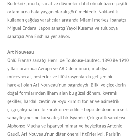
Bu teknik, moda, sanat ve dövmeler dahil olmak üzere çeşitli
ortamlarda hala yaygın olarak görülmektedir. Noktacılık
kullanan çağdaş yaratıcılar arasında Miami merkezli sanatçı
Miguel Endara, Japon sanatçı Yayoi Kusama ve suluboya
sanatçısı Ana Enshina yer alıyor.
Art Nouveau
Ünlü Fransız sanatçı Henri de Toulouse-Lautrec, 1890 ile 1910
yılları arasında Avrupa ve ABD'de mimari, mobilya,
mücevherat, posterler ve illüstrasyonlarda gelişen bir
hareket olan Art Nouveau'nun başındaydı. Bitki ve çiçeklerin
doğal formlarından ilham alan bu güzel dönem, kıvrımlı
şekiller, hardal, zeytin ve koyu kırmızı tonlar ve asimetrik
çizgi çalışmaları ile karakterize edilir - hepsi de dönemin sert
sanayileşmesine karşı ateşli bir isyandır. Çek grafik sanatçısı
Alphonse Mucha ve İspanyol mimar ve heykeltıraş Antonio
Gaudí, Art Nouveau'nun diğer önemli figürleriydi. Paris'in