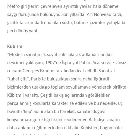
Metro girişlerini çevreleyen ayrıntılı yaylar hala döneme
saygı duruşunda bulunuyor. Son yıllarda, Art Nouveau tarzı,
grafik tasarımda trend olan süslü, botanik çizimler yoluyla bir
geri dönüş yaptı.
Kübizm
"Modern sanatın ilk soyut stili" olarak adlandırılan bu
devrimci yaklaşım, 1907'de İspanyol Pablo Picasso ve Fransız
ressam Georges Braque tarafından icat edildi. Sanatsal
"tuhaf çift", Paris'te buluştuktan sonra daha figüratif
biçimlerden uzaklaşıp toplam soyutlamaya yönelerek birlikte
Kübizm'i yarattı. Çeşitli bakış açılarından görülebilen
parçalanmış konularla karakterize edilen ve bu nedenle, üç
boyutlu 'küp' adını alan bu hareket, sanatın doğayı
kopyalaması gerektiği fikrini reddeder ve Batı dışı sanatın
daha anlamlı eğilimlerinden etki alır. Kübistler, bugün hala