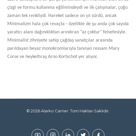
çizgi ve formu kullanma eğilimindeydi ve ilk çalışmalar, çoğu
zaman tek renkliydi. Hareket sadece on yıl sürdü, ancak
Minimalizm hala çok revaçta - özellikle de şu anda çok sayıda
yaratıcı alanı dağınıklıktan arındıran "az çoktur" felsefesiyle.
Minimalist zihniyete sahip çağdaş sanatçılar arasında
parıldayan beyaz monokromlarıyla tanınan ressam Mary
Corse ve heykeltıraş Arno Kortschot yer alıyor.
© 2026
Alarko Carrier
. Tüm Hakları Saklıdır.