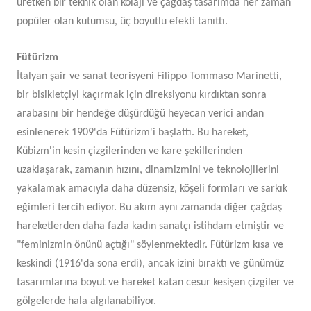
üretken bir teknik olan kolajı ve çağdaş tasarımda her zaman
popüler olan kutumsu, üç boyutlu efekti tanıttı.
Fütürizm
İtalyan şair ve sanat teorisyeni Filippo Tommaso Marinetti,
bir bisikletçiyi kaçırmak için direksiyonu kırdıktan sonra
arabasını bir hendeğe düşürdüğü heyecan verici andan
esinlenerek 1909'da Fütürizm'i başlattı. Bu hareket,
Kübizm'in kesin çizgilerinden ve kare şekillerinden
uzaklaşarak, zamanın hızını, dinamizmini ve teknolojilerini
yakalamak amacıyla daha düzensiz, köşeli formları ve sarkık
eğimleri tercih ediyor. Bu akım aynı zamanda diğer çağdaş
hareketlerden daha fazla kadın sanatçı istihdam etmiştir ve
"feminizmin önünü açtığı" söylenmektedir. Fütürizm kısa ve
keskindi (1916'da sona erdi), ancak izini bıraktı ve günümüz
tasarımlarına boyut ve hareket katan cesur kesişen çizgiler ve
gölgelerde hala algılanabiliyor.