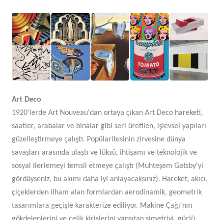
Art Deco
1920'lerde Art Nouveau'dan ortaya çıkan Art Deco hareketi,
saatler, arabalar ve binalar gibi seri üretilen, işlevsel yapıları
güzelleştirmeye çalıştı. Popülaritesinin zirvesine dünya
savaşları arasında ulaştı ve lüksü, ihtişamı ve teknolojik ve
sosyal ilerlemeyi temsil etmeye çalıştı (Muhteşem Gatsby'yi
gördüyseniz, bu akımı daha iyi anlayacaksınız). Hareket, akıcı,
çiçeklerden ilham alan formlardan aerodinamik, geometrik
tasarımlara geçişle karakterize ediliyor. Makine Çağı'nın
gökdelenlerini ve çelik kirişlerini yansıtan simetriyi, güçlü