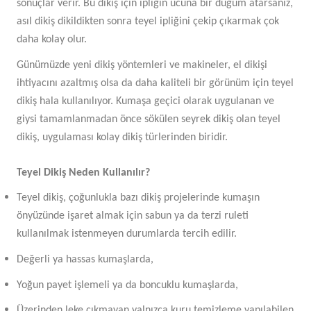
sonuçlar verir. Bu dikiş için ipliğin ucuna bir düğüm atarsanız,
asıl dikiş dikildikten sonra teyel ipliğini çekip çıkarmak çok
daha kolay olur.
Günümüzde yeni dikiş yöntemleri ve makineler, el dikişi
ihtiyacını azaltmış olsa da daha kaliteli bir görünüm için teyel
dikiş hala kullanılıyor. Kumaşa geçici olarak uygulanan ve
giysi tamamlanmadan önce sökülen seyrek dikiş olan teyel
dikiş, uygulaması kolay dikiş türlerinden biridir.
Teyel Dikiş Neden Kullanılır?
Teyel dikiş, çoğunlukla bazı dikiş projelerinde kumaşın
önyüzünde işaret almak için sabun ya da terzi ruleti
kullanılmak istenmeyen durumlarda tercih edilir.
Değerli ya hassas kumaşlarda,
Yoğun payet işlemeli ya da boncuklu kumaşlarda,
Üzerinden leke çıkmayan yalnızca kuru temizleme yapılabilen