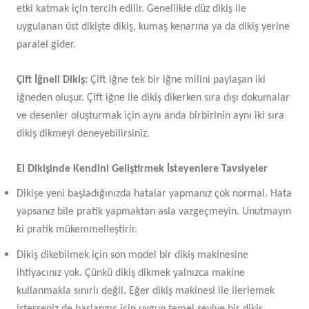
etki katmak için tercih edilir. Genellikle düz dikiş ile
uygulanan üst dikişte dikiş, kumaş kenarına ya da dikiş yerine
paralel gider.
Çift İğneli Dikiş:
Çift iğne tek bir iğne milini paylaşan iki
iğneden oluşur. Çift iğne ile dikiş dikerken sıra dışı dokumalar
ve desenler oluşturmak için aynı anda birbirinin aynı iki sıra
dikiş dikmeyi deneyebilirsiniz.
El Dikişinde Kendini Geliştirmek İsteyenlere Tavsiyeler
Dikişe yeni başladığınızda hatalar yapmanız çok normal. Hata
yapsanız bile pratik yapmaktan asla vazgeçmeyin. Unutmayın
ki pratik mükemmelleştirir.
Dikiş dikebilmek için son model bir dikiş makinesine
ihtiyacınız yok. Çünkü dikiş dikmek yalnızca makine
kullanmakla sınırlı değil. Eğer dikiş makinesi ile ilerlemek
isterseniz de başlangıç için uygun temel seviye bir dikiş