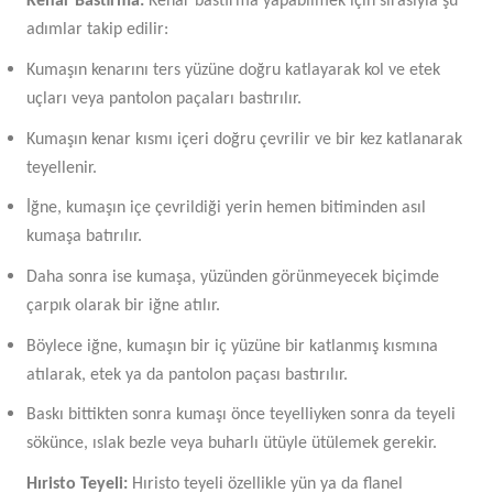
Kenar Bastırma:
Kenar bastırma yapabilmek için sırasıyla şu
adımlar takip edilir:
Kumaşın kenarını ters yüzüne doğru katlayarak kol ve etek
uçları veya pantolon paçaları bastırılır.
Kumaşın kenar kısmı içeri doğru çevrilir ve bir kez katlanarak
teyellenir.
İğne, kumaşın içe çevrildiği yerin hemen bitiminden asıl
kumaşa batırılır.
Daha sonra ise kumaşa, yüzünden görünmeyecek biçimde
çarpık olarak bir iğne atılır.
Böylece iğne, kumaşın bir iç yüzüne bir katlanmış kısmına
atılarak, etek ya da pantolon paçası bastırılır.
Baskı bittikten sonra kumaşı önce teyelliyken sonra da teyeli
sökünce, ıslak bezle veya buharlı ütüyle ütülemek gerekir.
Hıristo Teyeli:
Hıristo teyeli özellikle yün ya da flanel