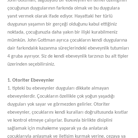
John Gottman, sağduyulu bir ebeveynin en temel özelliğinin
çocuğunun duygularının farkında olmak ve bu duygulara
yanıt vermek olarak ifade ediyor. Hayattaki her türlü
duygunun yaşamın bir gerçeği olduğunu kabul ettiğiniz
noktada, çocuğunuzla daha yakın bir ilişki kurabilmeniz
mümkün. John Gottman ayrıca çocukların kendi duygularına
dair farkındalık kazanma süreçlerindeki ebeveynlik tutumları
4 gruba ayırıyor. Siz de kendi ebeveynlik tarzınızı bu alt tipler
üzerinden seçebilirsiniz.
1.
Otoriter Ebeveynler
1. tipteki bu ebeveynler duyguları dikkate almayan
ebeveynlerdir. Çocukların özellikle çok yoğun yaşadığı
duyguları yok sayar ve görmezden gelirler. Otoriter
ebeveynler, çocuklarını kendi kuralları doğrultusunda kısıtlar
ve kontrol etmeye çalışırlar. Bununla birlikte disiplini
sağlamak için muhakeme yaparak ya da anlatarak
çocuklarıyla anlaşmak ve iletişim kurmak yerine, cezaya ya