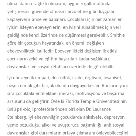
olma, daima sağlıklı olmasını, uygun koşullar altında
yetişmesini, güvende olmasını arzu etme gibi duygular
kaplayıverir anne ve babaları. Çocukları için her zaman en
iyisini isteyen ebeveynlerin, en iyisini sunabilmek için yeri
geldiğinde kendi üzerinde de düşünmesi gerekebilir. Smith’e
göre bir çocuğun hayatındaki en önemli değişken
ebeveynlikteki kalitedir. Ebeveynlikteki değişkenlik etkisi
çocukların zekâ ve eğitim başarıları kadar sağlıkları,
davranışları ve sosyal refahları üzerinde de görülebilir.
İyi ebeveynlik empati, dürüstlük, irade, özgüven, insaniyet,
neşeli olmak gibi birçok olumlu duyguyu besler. Bunların yanı
sıra çocuktaki entelektüel merakı, motivasyonu ve başarma
arzusunu da geliştirir. Öyle ki Florida Temple Üniversitesi’nin
ünlü psikoloji profesörlerinden biri olan Dr. Laurance
Steinberg, iyi ebeveynliğin çocuklarda anksiyete, depresyon,
yeme bozukluğu, alkol ve uyuşturucu bağımlılığı, anti sosyal
davranışlar gibi durumların ortaya çıkmasını önleyebileceğini