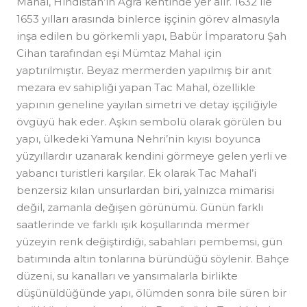
Mahal, Hindistan’ın Agra kentinde yer alır. 1632 ile
1653 yılları arasında binlerce işçinin görev almasıyla
inşa edilen bu görkemli yapı, Babür İmparatoru Şah
Cihan tarafından eşi Mümtaz Mahal için
yaptırılmıştır. Beyaz mermerden yapılmış bir anıt
mezara ev sahipliği yapan Tac Mahal, özellikle
yapının geneline yayılan simetri ve detay işçiliğiyle
övgüyü hak eder. Aşkın sembolü olarak görülen bu
yapı, ülkedeki Yamuna Nehri’nin kıyısı boyunca
yüzyıllardır uzanarak kendini görmeye gelen yerli ve
yabancı turistleri karşılar. Ek olarak Tac Mahal’i
benzersiz kılan unsurlardan biri, yalnızca mimarisi
değil, zamanla değişen görünümü. Günün farklı
saatlerinde ve farklı ışık koşullarında mermer
yüzeyin renk değiştirdiği, sabahları pembemsi, gün
batımında altın tonlarına büründüğü söylenir. Bahçe
düzeni, su kanalları ve yansımalarla birlikte
düşünüldüğünde yapı, ölümden sonra bile süren bir