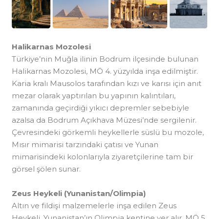
Halikarnas Mozolesi
Türkiye’nin Muğla ilinin Bodrum ilçesinde bulunan
Halikarnas Mozolesi, MÖ 4. yüzyılda inşa edilmiştir.
Karia kralı Mausolos tarafından kızı ve karısı için anıt
mezar olarak yaptırılan bu yapının kalıntıları,
zamanında geçirdiği yıkıcı depremler sebebiyle
azalsa da Bodrum Açıkhava Müzesi’nde sergilenir.
Çevresindeki görkemli heykellerle süslü bu mozole,
Mısır mimarisi tarzındaki çatısı ve Yunan
mimarisindeki kolonlarıyla ziyaretçilerine tam bir
görsel şölen sunar.
Zeus Heykeli (Yunanistan/Olimpia)
Altın ve fildişi malzemelerle inşa edilen Zeus
Heykeli, Yunanistan’ın Olimpia kentine yer alır. MÖ 5.