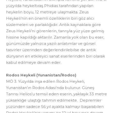
yüzyılda heykeltıraş Phidias tarafından yapılan
heykelin boyu, 12 metreye ulaşmakta. Zeus
Heykeli’nin en önemli özelliklerin biri göz alıcı
süslemeleri ve parlaklığıdır. Antik kaynaklara göre
Zeus Heykeli’ni görenlerin, tanrıyla yüz yüze gelmiş
hissine kapıldığı aktarılır. Zamanla yok olan bu eser,
günümüzde yalnızca yazılı anlatımlar ve görsel
tasvirler üzerinden değerlendirilebilse de antik
dünyanın en etkileyici sanat eserlerinden biri olarak
kabul edilmeye devam eder.
Rodos Heykeli (Yunanistan/Rodos)
MÖ 3. Yüzyılda inşa edilen Rodos Heykeli,
Yunanistan’ın Rodos Adası’nda bulunur. Güneş
Tanrısı Helios’u temsil eden eserin, yaklaşık 33 metre
yüksekliğe ulaştığı tahmin edilmekte. Depremler
yüzünden sadece 56 yıl ayakta kalmayı başarabilen
Rodos Heykeli’nin yapımı ise 12 yıl boyunca devam