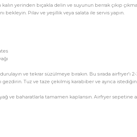
kalın yerinden bıçakla delin ve suyunun berrak çıkıp çıkmadı
ekleyin. Pilav ve yeşillik veya salata ile servis yapın.
ates
yağı
 durulayın ve tekrar süzülmeye bırakın. Bu sırada airfryer'ı 2
ğı gezdirin. Tuz ve taze çekilmiş karabiber ve ayrıca istediğin
r yağ ve baharatlarla tamamen kaplansın. Airfryer sepetine a