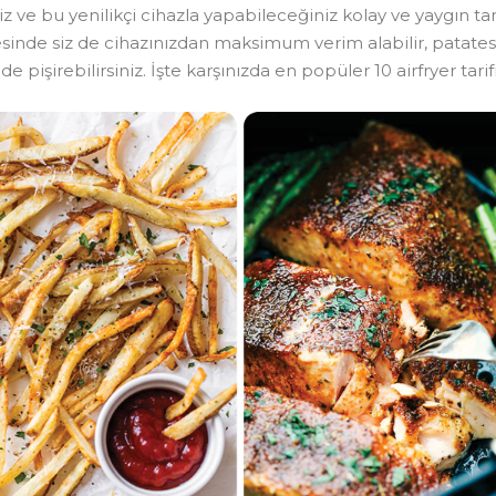
eniz ve bu yenilikçi cihazla yapabileceğiniz kolay ve yaygın ta
sayesinde siz de cihazınızdan maksimum verim alabilir, pata
mde pişirebilirsiniz. İşte karşınızda en popüler 10 airfryer tarifi