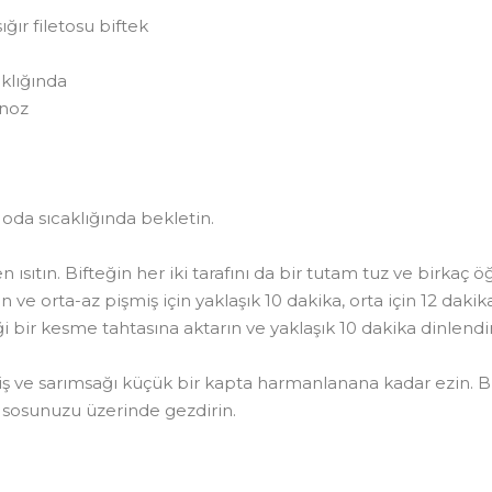
ığır filetosu biftek
klığında
anoz
oda sıcaklığında bekletin.
 ısıtın. Bifteğin her iki tarafını da bir tutam tuz ve birkaç
rin ve orta-az pişmiş için yaklaşık 10 dakika, orta için 12 daki
i bir kesme tahtasına aktarın ve yaklaşık 10 dakika dinlendir
ş ve sarımsağı küçük bir kapta harmanlanana kadar ezin. Bift
ı sosunuzu üzerinde gezdirin.