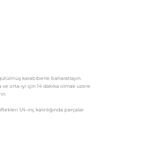
 öğütülmüş karabiberle baharatlayın.
ka ve orta-iyi için 14 dakika olmak üzere
in.
ekleri 1/4-inç kalınlığında parçalar