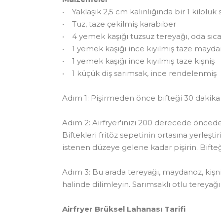
• Yaklaşık 2,5 cm kalınlığında bir 1 kiloluk s
• Tuz, taze çekilmiş karabiber
• 4 yemek kaşığı tuzsuz tereyağı, oda sıca
• 1 yemek kaşığı ince kıyılmış taze mayd
• 1 yemek kaşığı ince kıyılmış taze kişniş
• 1 küçük diş sarımsak, ince rendelenmiş
Adım 1: Pişirmeden önce bifteği 30 dakika 
Adım 2: Airfryer'ınızı 200 derecede önceden
Biftekleri fritöz sepetinin ortasına yerleşti
istenen düzeye gelene kadar pişirin. Bifteğ
Adım 3: Bu arada tereyağı, maydanoz, kişni
halinde dilimleyin. Sarımsaklı otlu tereyağ
Airfryer Brüksel Lahanası Tarifi