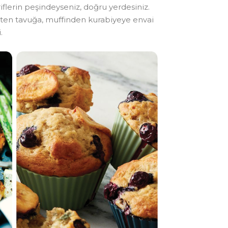
riflerin peşindeyseniz, doğru yerdesiniz.
testen tavuğa, muffinden kurabiyeye envai
.