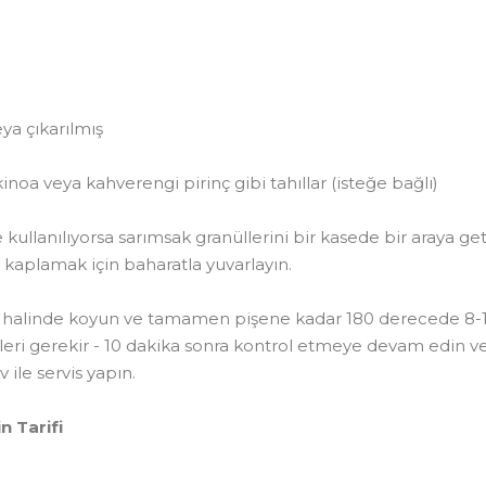
ya çıkarılmış
kinoa veya kahverengi pirinç gibi tahıllar (isteğe bağlı)
e kullanılıyorsa sarımsak granüllerini bir kasede bir araya ge
 kaplamak için baharatla yuvarlayın.
at halinde koyun ve tamamen pişene kadar 180 derecede 8-
eleri gerekir - 10 dakika sonra kontrol etmeye devam edin ve 
v ile servis yapın.
n Tarifi