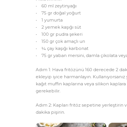
• 60 ml zeytinyağı
• 75 gr doğal yoğurt
• 1 yumurta
• 2 yemek kaşığı süt
• 100 gr pudra şekeri
• 150 gr çok amaçlı un
• ¼ çay kaşığı karbonat
• 75 gr yaban mersini, damla çikolata ve
Adım 1: Hava fritözünü 160 derecede 2 dakik
ekleyip iyice harmanlayın. Kullanıyorsanız 
kağıt muffin kaplarına veya silikon kaplar
gerekebilir.
Adım 2: Kapları fritöz sepetine yerleştirin 
dakika pişirin.