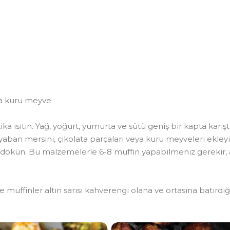
ya kuru meyve
a ısıtın. Yağ, yoğurt, yumurta ve sütü geniş bir kapta karışt
yaban mersini, çikolata parçaları veya kuru meyveleri ekleyi
a dökün. Bu malzemelerle 6-8 muffin yapabilmeniz gerekir, 
ve muffinler altın sarısı kahverengi olana ve ortasına batırd