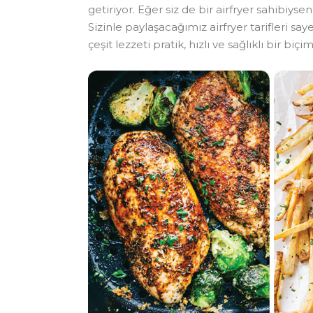
getiriyor. Eğer siz de bir airfryer sahibiys
Sizinle paylaşacağımız airfryer tarifleri 
çeşit lezzeti pratik, hızlı ve sağlıklı bir biçi