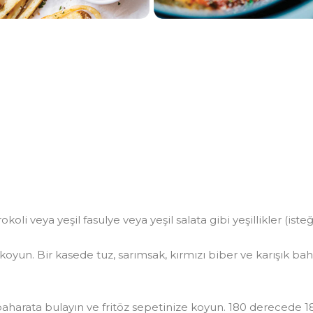
koli veya yeşil fasulye veya yeşil salata gibi yeşillikler (iste
oyun. Bir kasede tuz, sarımsak, kırmızı biber ve karışık ba
harata bulayın ve fritöz sepetinize koyun. 180 derecede 18-2